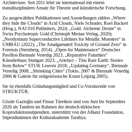
Architecture. Seit 2011 lehrt sie international mit einem
transdisziplinären Ansatz für Theorie und künstlerische Forschung.
Zu ausgewählten Publikationen und Ausstellungen zählen „Where
they hide the Clouds“ in Acid Clouds, Niels Schrader, Roel Backert
(Hrsg.), NAI 010 Publishers, 2024; „Gold. Alchemic Desire“ in
Swiss Psychotropic Gold (Christoph Merian Verlag, 2020);
„Neodymium Superconductive Lifelines for Metallic Monsters“ in
UMBAU (2022); „The Amalgamated Toxicity of Ground Zero“ in
Forensis (Sternberg, 2014). „Open for Maintenance“ Deutscher
Pavillon Biennale Venedig 2023, „Reparative Futurities“
Künstlerhaus Stuttgart 2023; „Artefact – This Rare Earth: Stories
from Below“ STUK Leuven 2018; „Updating Germany“, Biennale
Venedig 2008; „Shrinking Cities“ (Tokio, 2007 & Biennale Venedig
2006 & Galerie für zeitgenössische Kunst Leipzig 2005).
Sie ist ebenfalls Gründungsmitglied und Co-Vorsitzende von
STRÜKTÜR.
Gözde Gazioğlu und Füsun Türetken sind von Juni bis September
2026 als Tandem im Rahmen der deutsch-türkischen
Koproduktionsstipendien, unterstützt von der Allianz Foundation,
Stipendiatinnen der Kulturakademie Tarabya.