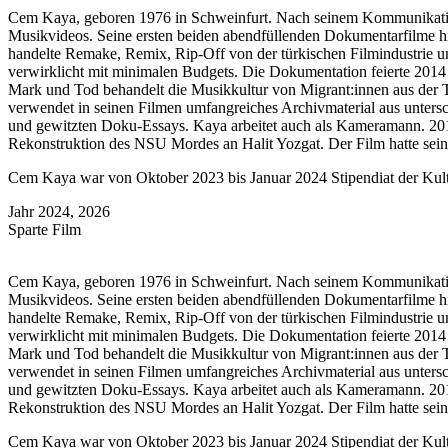
Cem Kaya, geboren 1976 in Schweinfurt. Nach seinem Kommunikations
Musikvideos. Seine ersten beiden abendfüllenden Dokumentarfilme 
handelte Remake, Remix, Rip-Off von der türkischen Filmindustrie u
verwirklicht mit minimalen Budgets. Die Dokumentation feierte 2014 
Mark und Tod behandelt die Musikkultur von Migrant:innen aus der T
verwendet in seinen Filmen umfangreiches Archivmaterial aus untersc
und gewitzten Doku-Essays. Kaya arbeitet auch als Kameramann. 201
Rekonstruktion des NSU Mordes an Halit Yozgat. Der Film hatte sein
Cem Kaya war von Oktober 2023 bis Januar 2024 Stipendiat der Kult
Jahr
2024, 2026
Sparte
Film
Cem Kaya, geboren 1976 in Schweinfurt. Nach seinem Kommunikations
Musikvideos. Seine ersten beiden abendfüllenden Dokumentarfilme 
handelte Remake, Remix, Rip-Off von der türkischen Filmindustrie u
verwirklicht mit minimalen Budgets. Die Dokumentation feierte 2014 
Mark und Tod behandelt die Musikkultur von Migrant:innen aus der T
verwendet in seinen Filmen umfangreiches Archivmaterial aus untersc
und gewitzten Doku-Essays. Kaya arbeitet auch als Kameramann. 201
Rekonstruktion des NSU Mordes an Halit Yozgat. Der Film hatte sein
Cem Kaya war von Oktober 2023 bis Januar 2024 Stipendiat der Kult