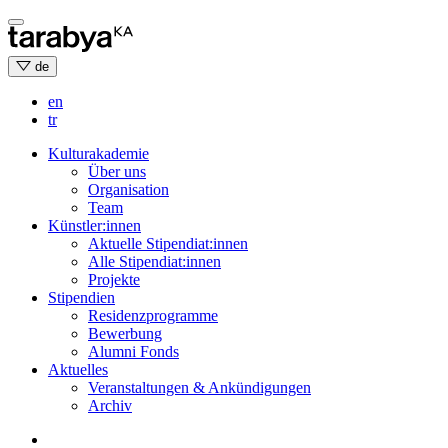
Skip
to
content
de
en
tr
Kulturakademie
Über uns
Organisation
Team
Künstler:innen
Aktuelle Stipendiat:innen
Alle Stipendiat:innen
Projekte
Stipendien
Residenzprogramme
Bewerbung
Alumni Fonds
Aktuelles
Veranstaltungen & Ankündigungen
Archiv