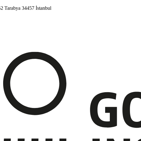
52
Tarabya
34457 İstanbul