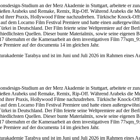
design-Studium an der Merz Akademie in Stuttgart, arbeitete er zunäc
hießen Arabeks und Remake, Remix, Rip-Off. Während Arabeks die Mus
nd ihrer Praxis, Hollywood Filme nachzudrehen. Türkische Knock-Offs
auf dem Locarno Film Festival Premiere und hatte einen außergewöhnlic
ürkei in Deutschland. Der Film feierte seine Weltpremiere auf der B
hiedlichsten Quellen. Dieser bunte Materialmix, sowie seine eigenen Be
7 übernahm er die Kameraarbeit an dem investigativen Film 77sqm_9:
e Premiere auf der documenta 14 im gleichen Jahr.
urakademie Tarabya und ist im Juni und Juli 2026 im Rahmen eines Au
design-Studium an der Merz Akademie in Stuttgart, arbeitete er zunäc
hießen Arabeks und Remake, Remix, Rip-Off. Während Arabeks die Mus
nd ihrer Praxis, Hollywood Filme nachzudrehen. Türkische Knock-Offs
auf dem Locarno Film Festival Premiere und hatte einen außergewöhnlic
ürkei in Deutschland. Der Film feierte seine Weltpremiere auf der B
hiedlichsten Quellen. Dieser bunte Materialmix, sowie seine eigenen Be
7 übernahm er die Kameraarbeit an dem investigativen Film 77sqm_9:
e Premiere auf der documenta 14 im gleichen Jahr.
urakademie Tarabya und ist im Juni und Juli 2026 im Rahmen eines Au