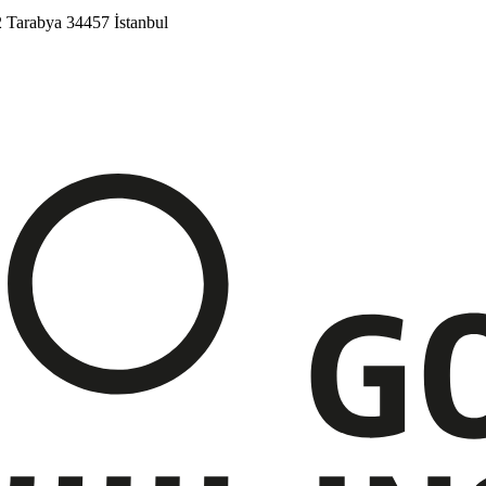
2
Tarabya
34457 İstanbul