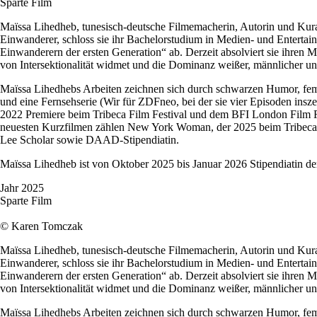
Sparte
Film
Maïssa Lihedheb, tunesisch-deutsche Filmemacherin, Autorin und Kura
Einwanderer, schloss sie ihr Bachelorstudium in Medien- und Enterta
Einwanderern der ersten Generation“ ab. Derzeit absolviert sie ihren M
von Intersektionalität widmet und die Dominanz weißer, männlicher und
Maïssa Lihedhebs Arbeiten zeichnen sich durch schwarzen Humor, fem
und eine Fernsehserie (Wir für ZDFneo, bei der sie vier Episoden insz
2022 Premiere beim Tribeca Film Festival und dem BFI London Film Fes
neuesten Kurzfilmen zählen New York Woman, der 2025 beim Tribeca Fi
Lee Scholar sowie DAAD-Stipendiatin.
Maïssa Lihedheb ist von Oktober 2025 bis Januar 2026 Stipendiatin d
Jahr
2025
Sparte
Film
© Karen Tomczak
Maïssa Lihedheb, tunesisch-deutsche Filmemacherin, Autorin und Kura
Einwanderer, schloss sie ihr Bachelorstudium in Medien- und Enterta
Einwanderern der ersten Generation“ ab. Derzeit absolviert sie ihren M
von Intersektionalität widmet und die Dominanz weißer, männlicher und
Maïssa Lihedhebs Arbeiten zeichnen sich durch schwarzen Humor, fem