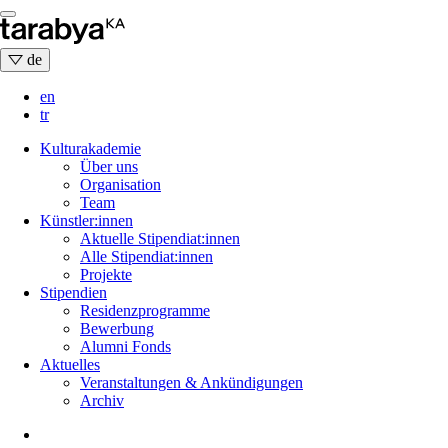
Skip
to
content
de
en
tr
Kulturakademie
Über uns
Organisation
Team
Künstler:innen
Aktuelle Stipendiat:innen
Alle Stipendiat:innen
Projekte
Stipendien
Residenzprogramme
Bewerbung
Alumni Fonds
Aktuelles
Veranstaltungen & Ankündigungen
Archiv