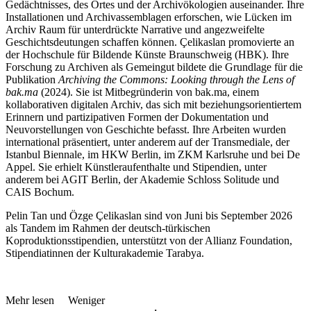
Gedächtnisses, des Ortes und der Archivökologien auseinander. Ihre
Installationen und Archivassemblagen erforschen, wie Lücken im
Archiv Raum für unterdrückte Narrative und angezweifelte
Geschichtsdeutungen schaffen können. Çelikaslan promovierte an
der Hochschule für Bildende Künste Braunschweig (HBK). Ihre
Forschung zu Archiven als Gemeingut bildete die Grundlage für die
Publikation
Archiving the Commons: Looking through the Lens of
bak.ma
(2024). Sie ist Mitbegründerin von bak.ma, einem
kollaborativen digitalen Archiv, das sich mit beziehungsorientiertem
Erinnern und partizipativen Formen der Dokumentation und
Neuvorstellungen von Geschichte befasst. Ihre Arbeiten wurden
international präsentiert, unter anderem auf der Transmediale, der
Istanbul Biennale, im HKW Berlin, im ZKM Karlsruhe und bei De
Appel. Sie erhielt Künstleraufenthalte und Stipendien, unter
anderem bei AGIT Berlin, der Akademie Schloss Solitude und
CAIS Bochum.
Pelin Tan und Özge Çelikaslan sind von Juni bis September 2026
als Tandem im Rahmen der deutsch-türkischen
Koproduktionsstipendien, unterstützt von der Allianz Foundation,
Stipendiatinnen der Kulturakademie Tarabya.
Mehr lesen
Weniger