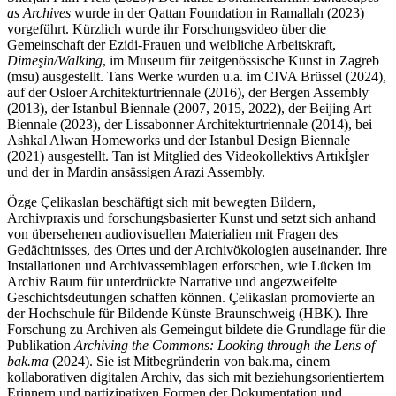
as Archives
wurde in der Qattan Foundation in Ramallah (2023)
vorgeführt. Kürzlich wurde ihr Forschungsvideo über die
Gemeinschaft der Ezidi-Frauen und weibliche Arbeitskraft,
Dimeşin/Walking
, im Museum für zeitgenössische Kunst in Zagreb
(msu) ausgestellt. Tans Werke wurden u.a. im CIVA Brüssel (2024),
auf der Osloer Architekturtriennale (2016), der Bergen Assembly
(2013), der Istanbul Biennale (2007, 2015, 2022), der Beijing Art
Biennale (2023), der Lissabonner Architekturtriennale (2014), bei
Ashkal Alwan Homeworks und der Istanbul Design Biennale
(2021) ausgestellt. Tan ist Mitglied des Videokollektivs Artıkİşler
und der in Mardin ansässigen Arazi Assembly.
Özge Çelikaslan beschäftigt sich mit bewegten Bildern,
Archivpraxis und forschungsbasierter Kunst und setzt sich anhand
von übersehenen audiovisuellen Materialien mit Fragen des
Gedächtnisses, des Ortes und der Archivökologien auseinander. Ihre
Installationen und Archivassemblagen erforschen, wie Lücken im
Archiv Raum für unterdrückte Narrative und angezweifelte
Geschichtsdeutungen schaffen können. Çelikaslan promovierte an
der Hochschule für Bildende Künste Braunschweig (HBK). Ihre
Forschung zu Archiven als Gemeingut bildete die Grundlage für die
Publikation
Archiving the Commons: Looking through the Lens of
bak.ma
(2024). Sie ist Mitbegründerin von bak.ma, einem
kollaborativen digitalen Archiv, das sich mit beziehungsorientiertem
Erinnern und partizipativen Formen der Dokumentation und