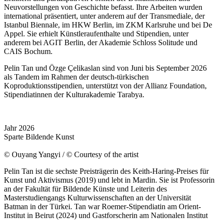
Neuvorstellungen von Geschichte befasst. Ihre Arbeiten wurden
international präsentiert, unter anderem auf der Transmediale, der
Istanbul Biennale, im HKW Berlin, im ZKM Karlsruhe und bei De
Appel. Sie erhielt Künstleraufenthalte und Stipendien, unter
anderem bei AGIT Berlin, der Akademie Schloss Solitude und
CAIS Bochum.
Pelin Tan und Özge Çelikaslan sind von Juni bis September 2026
als Tandem im Rahmen der deutsch-türkischen
Koproduktionsstipendien, unterstützt von der Allianz Foundation,
Stipendiatinnen der Kulturakademie Tarabya.
Jahr
2026
Sparte
Bildende Kunst
© Ouyang Yangyi / © Courtesy of the artist
Pelin Tan ist die sechste Preisträgerin des Keith-Haring-Preises für
Kunst und Aktivismus (2019) und lebt in Mardin. Sie ist Professorin
an der Fakultät für Bildende Künste und Leiterin des
Masterstudiengangs Kulturwissenschaften an der Universität
Batman in der Türkei. Tan war Roemer-Stipendiatin am Orient-
Institut in Beirut (2024) und Gastforscherin am Nationalen Institut