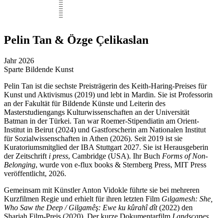
Pelin Tan & Özge Çelikaslan
Jahr
2026
Sparte
Bildende Kunst
Pelin Tan ist die sechste Preisträgerin des Keith-Haring-Preises für
Kunst und Aktivismus (2019) und lebt in Mardin. Sie ist Professorin
an der Fakultät für Bildende Künste und Leiterin des
Masterstudiengangs Kulturwissenschaften an der Universität
Batman in der Türkei. Tan war Roemer-Stipendiatin am Orient-
Institut in Beirut (2024) und Gastforscherin am Nationalen Institut
für Sozialwissenschaften in Athen (2026). Seit 2019 ist sie
Kuratoriumsmitglied der IBA Stuttgart 2027. Sie ist Herausgeberin
der Zeitschrift
i press
, Cambridge (USA). Ihr Buch
Forms of Non-
Belonging
, wurde von e-flux books & Sternberg Press, MIT Press
veröffentlicht, 2026.
Gemeinsam mit Künstler Anton Vidokle führte sie bei mehreren
Kurzfilmen Regie und erhielt für ihren letzten Film
Gılgamesh: She,
Who Saw the Deep / Gilgamêş: Ewe ku kûrahî dît
(2022) den
Sharjah Film-Preis (2020). Der kurze Dokumentarfilm
Landscapes