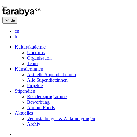
Skip
to
content
de
en
tr
Kulturakademie
Über uns
Organisation
Team
Künstler:innen
Aktuelle Stipendiat:innen
Alle Stipendiat:innen
Projekte
Stipendien
Residenzprogramme
Bewerbung
Alumni Fonds
Aktuelles
Veranstaltungen & Ankündigungen
Archiv