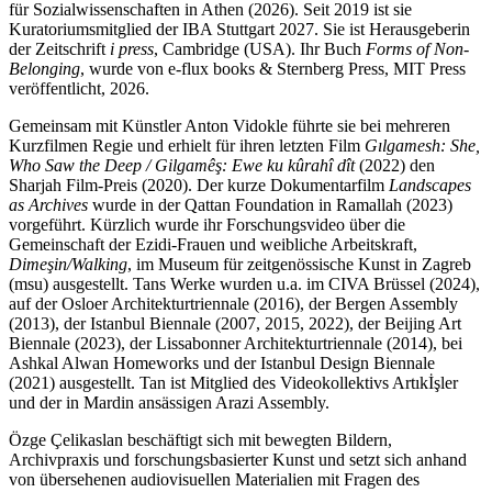
für Sozialwissenschaften in Athen (2026). Seit 2019 ist sie
Kuratoriumsmitglied der IBA Stuttgart 2027. Sie ist Herausgeberin
der Zeitschrift
i press
, Cambridge (USA). Ihr Buch
Forms of Non-
Belonging
, wurde von e-flux books & Sternberg Press, MIT Press
veröffentlicht, 2026.
Gemeinsam mit Künstler Anton Vidokle führte sie bei mehreren
Kurzfilmen Regie und erhielt für ihren letzten Film
Gılgamesh: She,
Who Saw the Deep / Gilgamêş: Ewe ku kûrahî dît
(2022) den
Sharjah Film-Preis (2020). Der kurze Dokumentarfilm
Landscapes
as Archives
wurde in der Qattan Foundation in Ramallah (2023)
vorgeführt. Kürzlich wurde ihr Forschungsvideo über die
Gemeinschaft der Ezidi-Frauen und weibliche Arbeitskraft,
Dimeşin/Walking
, im Museum für zeitgenössische Kunst in Zagreb
(msu) ausgestellt. Tans Werke wurden u.a. im CIVA Brüssel (2024),
auf der Osloer Architekturtriennale (2016), der Bergen Assembly
(2013), der Istanbul Biennale (2007, 2015, 2022), der Beijing Art
Biennale (2023), der Lissabonner Architekturtriennale (2014), bei
Ashkal Alwan Homeworks und der Istanbul Design Biennale
(2021) ausgestellt. Tan ist Mitglied des Videokollektivs Artıkİşler
und der in Mardin ansässigen Arazi Assembly.
Özge Çelikaslan beschäftigt sich mit bewegten Bildern,
Archivpraxis und forschungsbasierter Kunst und setzt sich anhand
von übersehenen audiovisuellen Materialien mit Fragen des