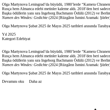
Olga Martynova Leningrad’da büyüdü, 1980’lerde “Kamera Chranenia” a
Rusça hem Almanca edebi metinler kaleme aldı. 2018’den beri sadece
Başka ödüllerin yanı sıra Ingeborg Bachmann Ödülü (2012) ve Berli
Namen des Windes
: Gedichte
(2024 [Rüzgârın İsmini Aramak: Şiirler])
Olga Martynova Şubat 2025 ile Mayıs 2025 tarihleri arasında Taraby
Yıl
2025
Kategori
Edebiyat
Olga Martynova Leningrad’da büyüdü, 1980’lerde “Kamera Chranenia” a
Rusça hem Almanca edebi metinler kaleme aldı. 2018’den beri sadece
Başka ödüllerin yanı sıra Ingeborg Bachmann Ödülü (2012) ve Berli
Namen des Windes
: Gedichte
(2024 [Rüzgârın İsmini Aramak: Şiirler])
Olga Martynova Şubat 2025 ile Mayıs 2025 tarihleri arasında Taraby
Devamını oku
Daha az