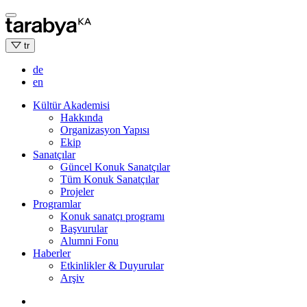
Skip
to
content
tr
de
en
Kültür Akademisi
Hakkında
Organizasyon Yapısı
Ekip
Sanatçılar
Güncel Konuk Sanatçılar
Tüm Konuk Sanatçılar
Projeler
Programlar
Konuk sanatçı programı
Başvurular
Alumni Fonu
Haberler
Etkinlikler & Duyurular
Arşiv