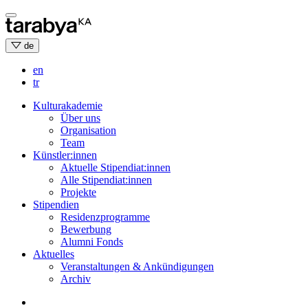
Skip
to
content
de
en
tr
Kulturakademie
Über uns
Organisation
Team
Künstler:innen
Aktuelle Stipendiat:innen
Alle Stipendiat:innen
Projekte
Stipendien
Residenzprogramme
Bewerbung
Alumni Fonds
Aktuelles
Veranstaltungen & Ankündigungen
Archiv