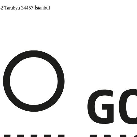
52
Tarabya
34457 İstanbul