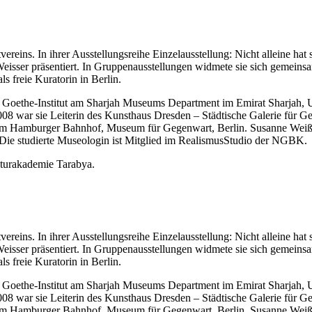
ereins. In ihrer Ausstellungsreihe Einzelausstellung: Nicht alleine ha
eisser präsentiert. In Gruppenausstellungen widmete sie sich gemeins
ls freie Kuratorin in Berlin.
s Goethe-Institut am Sharjah Museums Department im Emirat Sharjah, 
008 war sie Leiterin des Kunsthaus Dresden – Städtische Galerie für G
 Hamburger Bahnhof, Museum für Gegenwart, Berlin. Susanne Weiß arbe
 Die studierte Museologin ist Mitglied im RealismusStudio der NGBK.
lturakademie Tarabya.
ereins. In ihrer Ausstellungsreihe Einzelausstellung: Nicht alleine ha
eisser präsentiert. In Gruppenausstellungen widmete sie sich gemeins
ls freie Kuratorin in Berlin.
s Goethe-Institut am Sharjah Museums Department im Emirat Sharjah, 
008 war sie Leiterin des Kunsthaus Dresden – Städtische Galerie für G
 Hamburger Bahnhof, Museum für Gegenwart, Berlin. Susanne Weiß arbe