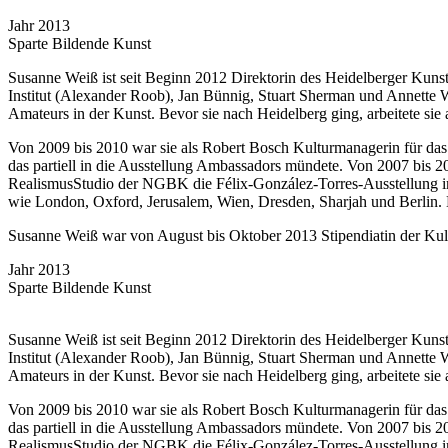
Jahr
2013
Sparte
Bildende Kunst
Susanne Weiß ist seit Beginn 2012 Direktorin des Heidelberger Kunstv
Institut (Alexander Roob), Jan Bünnig, Stuart Sherman und Annette W
Amateurs in der Kunst. Bevor sie nach Heidelberg ging, arbeitete sie a
Von 2009 bis 2010 war sie als Robert Bosch Kulturmanagerin für da
das partiell in die Ausstellung Ambassadors mündete. Von 2007 bis 2
RealismusStudio der NGBK die Félix-González-Torres-Ausstellung im
wie London, Oxford, Jerusalem, Wien, Dresden, Sharjah und Berlin.
Susanne Weiß war von August bis Oktober 2013 Stipendiatin der Ku
Jahr
2013
Sparte
Bildende Kunst
Susanne Weiß ist seit Beginn 2012 Direktorin des Heidelberger Kunstv
Institut (Alexander Roob), Jan Bünnig, Stuart Sherman und Annette W
Amateurs in der Kunst. Bevor sie nach Heidelberg ging, arbeitete sie a
Von 2009 bis 2010 war sie als Robert Bosch Kulturmanagerin für da
das partiell in die Ausstellung Ambassadors mündete. Von 2007 bis 2
RealismusStudio der NGBK die Félix-González-Torres-Ausstellung im