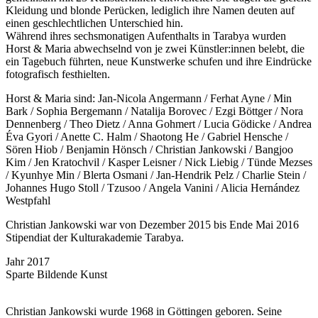
Kleidung und blonde Perücken, lediglich ihre Namen deuten auf
einen geschlechtlichen Unterschied hin.
Während ihres sechsmonatigen Aufenthalts in Tarabya wurden
Horst & Maria abwechselnd von je zwei Künstler:innen belebt, die
ein Tagebuch führten, neue Kunstwerke schufen und ihre Eindrücke
fotografisch festhielten.
Horst & Maria sind: Jan-Nicola Angermann / Ferhat Ayne / Min
Bark / Sophia Bergemann / Natalija Borovec / Ezgi Böttger / Nora
Dennenberg / Theo Dietz / Anna Gohmert / Lucia Gödicke / Andrea
Éva Gyori / Anette C. Halm / Shaotong He / Gabriel Hensche /
Sören Hiob / Benjamin Hönsch / Christian Jankowski / Bangjoo
Kim / Jen Kratochvil / Kasper Leisner / Nick Liebig / Tünde Mezses
/ Kyunhye Min / Blerta Osmani / Jan-Hendrik Pelz / Charlie Stein /
Johannes Hugo Stoll / Tzusoo / Angela Vanini / Alicia Hernández
Westpfahl
Christian Jankowski war von Dezember 2015 bis Ende Mai 2016
Stipendiat der Kulturakademie Tarabya.
Jahr
2017
Sparte
Bildende Kunst
Christian Jankowski wurde 1968 in Göttingen geboren. Seine