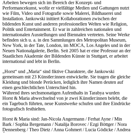
Arbeiten bewegen sich im Bereich der Konzept- und
Performancekunst, wofür er vielfältige Medien und Gattungen nutzt
wie Film, Video und Fotografie sowie Malerei, Bildhauerei und
Installation. Jankowski initiiert Kollaborationen zwischen der
bildenden Kunst und anderen professionellen Welten wie Religion,
Politik und Entertainment. Er war in zahlreichen nationalen und
internationalen Ausstellungen und Biennalen vertreten. Seine Werke
befinden sich u. a. in den Sammlungen des Metropolitan Museum,
New York, in der Tate, London, im MOCA, Los Angeles und in der
Neuen Nationalgalerie, Berlin. Seit 2005 hat er eine Professur an der
Staatlichen Akademie der Bildenden Künste in Stuttgart, er arbeitet
international und lebt in Berlin.
„Horst“ und „Maria“ sind fiktive Charaktere, die Jankowski
gemeinsam mit 23 Künstler:innen entwickelte. Sie tragen die gleiche
Kleidung und blonde Perücken, lediglich ihre Namen deuten auf
einen geschlechtlichen Unterschied hin.
Während ihres sechsmonatigen Aufenthalts in Tarabya wurden
Horst & Maria abwechselnd von je zwei Künstler:innen belebt, die
ein Tagebuch führten, neue Kunstwerke schufen und ihre Eindrücke
fotografisch festhielten.
Horst & Maria sind: Jan-Nicola Angermann / Ferhat Ayne / Min
Bark / Sophia Bergemann / Natalija Borovec / Ezgi Böttger / Nora
Dennenberg / Theo Dietz / Anna Gohmert / Lucia Gödicke / Andrea