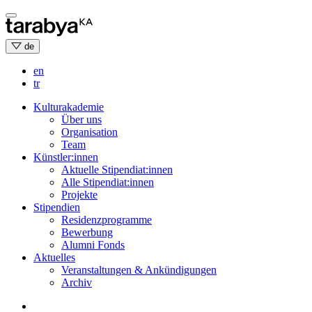
Skip
to
content
de
en
tr
Kulturakademie
Über uns
Organisation
Team
Künstler:innen
Aktuelle Stipendiat:innen
Alle Stipendiat:innen
Projekte
Stipendien
Residenzprogramme
Bewerbung
Alumni Fonds
Aktuelles
Veranstaltungen & Ankündigungen
Archiv