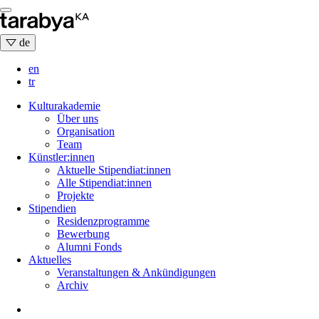
Skip
to
content
de
en
tr
Kulturakademie
Über uns
Organisation
Team
Künstler:innen
Aktuelle Stipendiat:innen
Alle Stipendiat:innen
Projekte
Stipendien
Residenzprogramme
Bewerbung
Alumni Fonds
Aktuelles
Veranstaltungen & Ankündigungen
Archiv