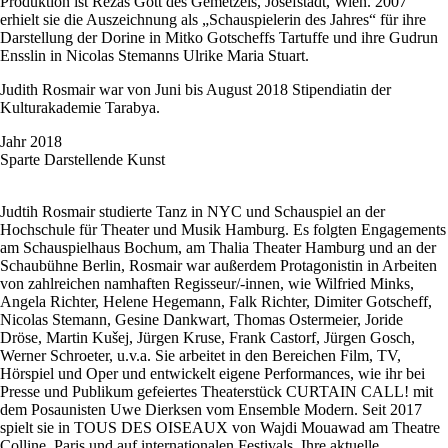
Produktion ist Rezas Gott des Gemetzels, Josefstadt, Wien. 2007
erhielt sie die Auszeichnung als „Schauspielerin des Jahres“ für ihre
Darstellung der Dorine in Mitko Gotscheffs Tartuffe und ihre Gudrun
Ensslin in Nicolas Stemanns Ulrike Maria Stuart.
Judith Rosmair war von Juni bis August 2018 Stipendiatin der
Kulturakademie Tarabya.
Jahr
2018
Sparte
Darstellende Kunst
Judtih Rosmair studierte Tanz in NYC und Schauspiel an der
Hochschule für Theater und Musik Hamburg. Es folgten Engagements
am Schauspielhaus Bochum, am Thalia Theater Hamburg und an der
Schaubühne Berlin, Rosmair war außerdem Protagonistin in Arbeiten
von zahlreichen namhaften Regisseur/-innen, wie Wilfried Minks,
Angela Richter, Helene Hegemann, Falk Richter, Dimiter Gotscheff,
Nicolas Stemann, Gesine Dankwart, Thomas Ostermeier, Joride
Dröse, Martin Kušej, Jürgen Kruse, Frank Castorf, Jürgen Gosch,
Werner Schroeter, u.v.a. Sie arbeitet in den Bereichen Film, TV,
Hörspiel und Oper und entwickelt eigene Performances, wie ihr bei
Presse und Publikum gefeiertes Theaterstück CURTAIN CALL! mit
dem Posaunisten Uwe Dierksen vom Ensemble Modern. Seit 2017
spielt sie in TOUS DES OISEAUX von Wajdi Mouawad am Theatre
Colline, Paris und auf internationalen Festivals. Ihre aktuelle