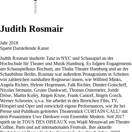
Judith Rosmair
Jahr
2018
Sparte
Darstellende Kunst
Judtih Rosmair studierte Tanz in NYC und Schauspiel an der
Hochschule für Theater und Musik Hamburg. Es folgten Engagements
am Schauspielhaus Bochum, am Thalia Theater Hamburg und an der
Schaubühne Berlin, Rosmair war außerdem Protagonistin in Arbeiten
von zahlreichen namhaften Regisseur/-innen, wie Wilfried Minks,
Angela Richter, Helene Hegemann, Falk Richter, Dimiter Gotscheff,
Nicolas Stemann, Gesine Dankwart, Thomas Ostermeier, Joride
Dröse, Martin Kušej, Jürgen Kruse, Frank Castorf, Jürgen Gosch,
Werner Schroeter, u.v.a. Sie arbeitet in den Bereichen Film, TV,
Hörspiel und Oper und entwickelt eigene Performances, wie ihr bei
Presse und Publikum gefeiertes Theaterstück CURTAIN CALL! mit
dem Posaunisten Uwe Dierksen vom Ensemble Modern. Seit 2017
spielt sie in TOUS DES OISEAUX von Wajdi Mouawad am Theatre
Colline, Paris und auf internationalen Festivals. Ihre aktuelle