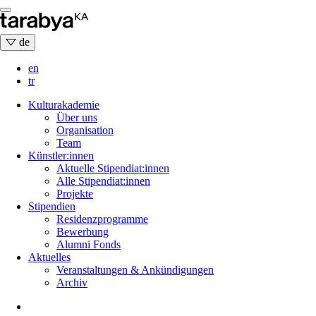
Skip
to
content
de
en
tr
Kulturakademie
Über uns
Organisation
Team
Künstler:innen
Aktuelle Stipendiat:innen
Alle Stipendiat:innen
Projekte
Stipendien
Residenzprogramme
Bewerbung
Alumni Fonds
Aktuelles
Veranstaltungen & Ankündigungen
Archiv