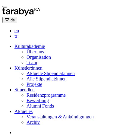
Skip
to
content
de
en
tr
Kulturakademie
Über uns
Organisation
Team
Künstler:innen
Aktuelle Stipendiat:innen
Alle Stipendiat:innen
Projekte
Stipendien
Residenzprogramme
Bewerbung
Alumni Fonds
Aktuelles
Veranstaltungen & Ankündigungen
Archiv