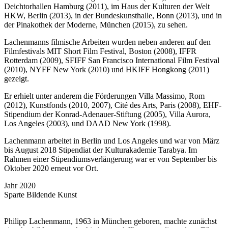
Deichtorhallen Hamburg (2011), im Haus der Kulturen der Welt
HKW, Berlin (2013), in der Bundeskunsthalle, Bonn (2013), und in
der Pinakothek der Moderne, München (2015), zu sehen.
Lachenmanns filmische Arbeiten wurden neben anderen auf den
Filmfestivals MIT Short Film Festival, Boston (2008), IFFR
Rotterdam (2009), SFIFF San Francisco International Film Festival
(2010), NYFF New York (2010) und HKIFF Hongkong (2011)
gezeigt.
Er erhielt unter anderem die Förderungen Villa Massimo, Rom
(2012), Kunstfonds (2010, 2007), Cité des Arts, Paris (2008), EHF-
Stipendium der Konrad-Adenauer-Stiftung (2005), Villa Aurora,
Los Angeles (2003), und DAAD New York (1998).
Lachenmann arbeitet in Berlin und Los Angeles und war von März
bis August 2018 Stipendiat der Kulturakademie Tarabya. Im
Rahmen einer Stipendiumsverlängerung war er von September bis
Oktober 2020 erneut vor Ort.
Jahr
2020
Sparte
Bildende Kunst
Philipp Lachenmann, 1963 in München geboren, machte zunächst