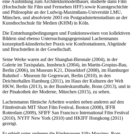
eine Ausbildung zum Architekturmodellbauer, studierte dann Film
(Hochschule für Film und Fernsehen HFF) sowie Kunstgeschichte
und Philosophie an der Ludwig-Maximilians-Universität LMU,
München, und absolvierte 2003 ein Postgraduiertenstudium an der
Kunsthochschule für Medien (KHM) in Köln.
Die Entstehungsbedingungen und Funktionsweisen von kollektiven
Bildern sind ebenso Untersuchungsgegenstand Lachenmanns
konzeptuell-künstlerischer Praxis wie Konfrontationen, Abgründe
und Bruchstellen in der Gesellschaft.
Seine Werke waren auf der Shanghai-Biennale (2004), in der
Galerie im Taxispalais, Innsbruck (2004), im Martin-Gropius-Bau,
Berlin (2006), im Museum K21, Düsseldorf (2008), im Hamburger
Bahnhof – Museum für Gegenwart, Berlin (2010), in den
Deichtorhallen Hamburg (2011), im Haus der Kulturen der Welt
HKW, Berlin (2013), in der Bundeskunsthalle, Bonn (2013), und in
der Pinakothek der Moderne, München (2015), zu sehen.
Lachenmanns filmische Arbeiten wurden neben anderen auf den
Filmfestivals MIT Short Film Festival, Boston (2008), IFFR
Rotterdam (2009), SFIFF San Francisco International Film Festival
(2010), NYFF New York (2010) und HKIFF Hongkong (2011)
gezeigt.
Er erhielt unter anderem die Förderungen Villa Massimo, Rom