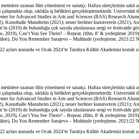
 metinlere uzanan film yönetmeni ve sanatçı. Hafıza süreçlerinin saklı 
 çalışmakta olup, sıklıkla iş birlikleri gerçekleştirmektedir. Universi
 Center for Advanced Studies in Arts and Sciences (BAS) Research Alum
2), Kunsthalle Mannheim (2021); neuer berliner kunstverein (2021); A
 (2019) de bulunduğu çok sayıda uluslararası sergi ve festivalde göste
rme, 2019), Can’t You See Them? – Repeat. (film, 8′ & yerleştirme 2019),
irlikte), Do You Remember Sarajevo – Multitude (yerleştirme, 2021/22 Ni
022 ayları arasında ve Ocak 2024’te Tarabya Kültür Akademisi konuk s
 metinlere uzanan film yönetmeni ve sanatçı. Hafıza süreçlerinin saklı 
 çalışmakta olup, sıklıkla iş birlikleri gerçekleştirmektedir. Universi
 Center for Advanced Studies in Arts and Sciences (BAS) Research Alum
2), Kunsthalle Mannheim (2021); neuer berliner kunstverein (2021); A
 (2019) de bulunduğu çok sayıda uluslararası sergi ve festivalde göste
rme, 2019), Can’t You See Them? – Repeat. (film, 8′ & yerleştirme 2019),
irlikte), Do You Remember Sarajevo – Multitude (yerleştirme, 2021/22 Ni
022 ayları arasında ve Ocak 2024’te Tarabya Kültür Akademisi konuk s