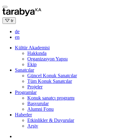
Skip
to
content
tr
de
en
Kültür Akademisi
Hakkında
Organizasyon Yapısı
Ekip
Sanatçılar
Güncel Konuk Sanatçılar
Tüm Konuk Sanatçılar
Projeler
Programlar
Konuk sanatçı programı
Başvurular
Alumni Fonu
Haberler
Etkinlikler & Duyurular
Arşiv