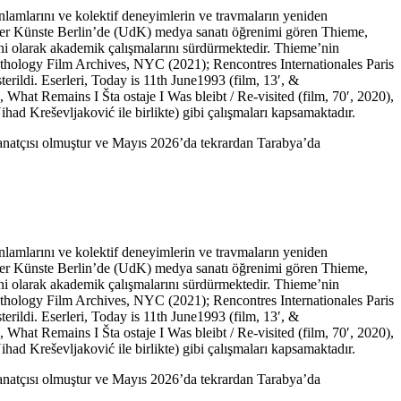
anlamlarını ve kolektif deneyimlerin ve travmaların yeniden
tät der Künste Berlin’de (UdK) medya sanatı öğrenimi gören Thieme,
ni olarak akademik çalışmalarını sürdürmektedir. Thieme’nin
nthology Film Archives, NYC (2021); Rencontres Internationales Paris
rildi. Eserleri, Today is 11th June1993 (film, 13′, &
 What Remains I Šta ostaje I Was bleibt / Re-visited (film, 70′, 2020),
had Kreševljaković ile birlikte) gibi çalışmaları kapsamaktadır.
anatçısı olmuştur ve Mayıs 2026’da tekrardan Tarabya’da
anlamlarını ve kolektif deneyimlerin ve travmaların yeniden
tät der Künste Berlin’de (UdK) medya sanatı öğrenimi gören Thieme,
ni olarak akademik çalışmalarını sürdürmektedir. Thieme’nin
nthology Film Archives, NYC (2021); Rencontres Internationales Paris
rildi. Eserleri, Today is 11th June1993 (film, 13′, &
 What Remains I Šta ostaje I Was bleibt / Re-visited (film, 70′, 2020),
had Kreševljaković ile birlikte) gibi çalışmaları kapsamaktadır.
anatçısı olmuştur ve Mayıs 2026’da tekrardan Tarabya’da