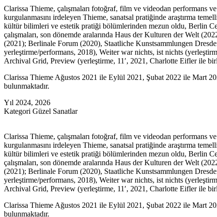
Clarissa Thieme, çalışmaları fotoğraf, film ve videodan performans ve
kurgulanmasını irdeleyen Thieme, sanatsal pratiğinde araştırma temelli
kültür bilimleri ve estetik pratiği bölümlerinden mezun oldu, Berlin
çalışmaları, son dönemde aralarında Haus der Kulturen der Welt (202
(2021); Berlinale Forum (2020), Staatliche Kunstsammlungen Dresden’in
yerleştirme/performans, 2018), Weiter war nichts, ist nichts (yerleşti
Archival Grid, Preview (yerleştirme, 11′, 2021, Charlotte Eifler ile b
Clarissa Thieme Ağustos 2021 ile Eylül 2021, Şubat 2022 ile Mart 2
bulunmaktadır.
Yıl
2024, 2026
Kategori
Güzel Sanatlar
Clarissa Thieme, çalışmaları fotoğraf, film ve videodan performans ve
kurgulanmasını irdeleyen Thieme, sanatsal pratiğinde araştırma temelli
kültür bilimleri ve estetik pratiği bölümlerinden mezun oldu, Berlin
çalışmaları, son dönemde aralarında Haus der Kulturen der Welt (202
(2021); Berlinale Forum (2020), Staatliche Kunstsammlungen Dresden’in
yerleştirme/performans, 2018), Weiter war nichts, ist nichts (yerleşti
Archival Grid, Preview (yerleştirme, 11′, 2021, Charlotte Eifler ile b
Clarissa Thieme Ağustos 2021 ile Eylül 2021, Şubat 2022 ile Mart 2
bulunmaktadır.