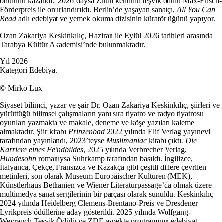
ödülünü kazandı. 2026’daysa Zürih kentinin teşvik ödülü Max-Frisch-
Förderpreis ile onurlandırıldı. Berlin’de yaşayan sanatçı,
All You Can
Read
adlı edebiyat ve yemek okuma dizisinin küratörlüğünü yapıyor.
Ozan Zakariya Keskinkılıç, Haziran ile Eylül 2026 tarihleri arasında
Tarabya Kültür Akademisi’nde bulunmaktadır.
Yıl
2026
Kategori
Edebiyat
© Mirko Lux
Siyaset bilimci, yazar ve şair Dr. Ozan Zakariya Keskinkılıç, şiirleri ve
yürüttüğü bilimsel çalışmaların yanı sıra tiyatro ve radyo tiyatrosu
oyunları yazmakta ve makale, deneme ve köşe yazıları kaleme
almaktadır. Şiir kitabı
Prinzenbad
2022 yılında Elif Verlag yayınevi
tarafından yayınlandı, 2023’teyse
Muslimaniac
kitabı çıktı
. Die
Karriere eines Feindbildes
, 2025 yılında Verbrecher Verlag,
Hundesohn
romanıysa Suhrkamp tarafından basıldı. İngilizce,
İtalyanca, Çekçe, Fransızca ve Kazakça gibi çeşitli dillere çevrilen
metinleri, son olarak Museum Europäischer Kulturen (MEK),
Künstlerhaus Bethanien ve Wiener Literaturpassage’da olmak üzere
multimedya sanat sergilerinin bir parçası olarak sunuldu. Keskinkılıç
2024 yılında Heidelberg Clemens-Brentano-Preis ve Dresdener
Lyrikpreis ödüllerine aday gösterildi. 2025 yılında Wolfgang-
Weyrauch Teşvik Ödülü ve ZDF-aspekte programının edebiyat