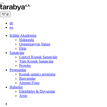
Skip
to
content
tr
de
en
Kültür Akademisi
Hakkında
Organizasyon Yapısı
Ekip
Sanatçılar
Güncel Konuk Sanatçılar
Tüm Konuk Sanatçılar
Projeler
Programlar
Konuk sanatçı programı
Başvurular
Alumni Fonu
Haberler
Etkinlikler & Duyurular
Arşiv