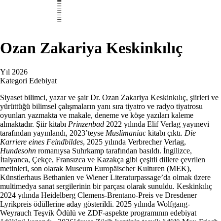
Ozan Zakariya Keskinkılıç
Yıl
2026
Kategori
Edebiyat
Siyaset bilimci, yazar ve şair Dr. Ozan Zakariya Keskinkılıç, şiirleri ve
yürüttüğü bilimsel çalışmaların yanı sıra tiyatro ve radyo tiyatrosu
oyunları yazmakta ve makale, deneme ve köşe yazıları kaleme
almaktadır. Şiir kitabı
Prinzenbad
2022 yılında Elif Verlag yayınevi
tarafından yayınlandı, 2023’teyse
Muslimaniac
kitabı çıktı
. Die
Karriere eines Feindbildes
, 2025 yılında Verbrecher Verlag,
Hundesohn
romanıysa Suhrkamp tarafından basıldı. İngilizce,
İtalyanca, Çekçe, Fransızca ve Kazakça gibi çeşitli dillere çevrilen
metinleri, son olarak Museum Europäischer Kulturen (MEK),
Künstlerhaus Bethanien ve Wiener Literaturpassage’da olmak üzere
multimedya sanat sergilerinin bir parçası olarak sunuldu. Keskinkılıç
2024 yılında Heidelberg Clemens-Brentano-Preis ve Dresdener
Lyrikpreis ödüllerine aday gösterildi. 2025 yılında Wolfgang-
Weyrauch Teşvik Ödülü ve ZDF-aspekte programının edebiyat