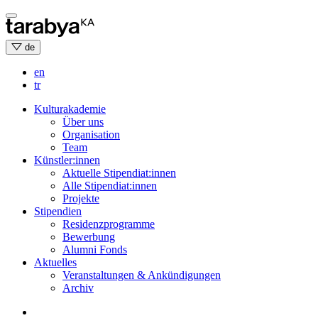
Skip
to
content
de
en
tr
Kulturakademie
Über uns
Organisation
Team
Künstler:innen
Aktuelle Stipendiat:innen
Alle Stipendiat:innen
Projekte
Stipendien
Residenzprogramme
Bewerbung
Alumni Fonds
Aktuelles
Veranstaltungen & Ankündigungen
Archiv