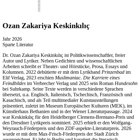
Ozan Zakariya Keskinkılıç
Jahr
2026
Sparte
Literatur
Dr. Ozan Zakariya Keskinkılıç ist Politikwissenschaftler, freier
Autor und Lyriker. Neben Gedichten und wissenschaftlichen
Arbeiten schreibt er Theater- und Hörstücke, Prosa, Essays und
Kolumnen. 2022 debütierte er mit dem Lyrikband
Prinzenbad
im
Elif Verlag, 2023 erschien
Muslimaniac. Die Karriere eines
Feindbildes
im Verbrecher Verlag und 2025 sein Roman
Hundesohn
bei Suhrkamp. Seine Texte werden in verschiedene Sprachen
übersetzt, u.a. Englisch, Italienisch, Tschechisch, Französisch und
Kasachisch, und als Teil multimedialer Kunstausstellungen
präsentiert, zuletzt im Museum Europäischer Kulturen (MEK), im
Künstlerhaus Bethanien und in der Wiener Literaturpassage. 2024
war Keskinkılıç für den Heidelberger Clemens-Brentano-Preis und
den Dresdner Lyrikpreis nominiert. 2025 erhielt er den Wolfgang-
Weyrauch-Förderpreis und den ZDF-aspekte-Literaturpreis. 2026
wurde er mit dem Max-Frisch-Förderpreis der Stadt Zürich
ausgezeichnet. Er lebt in Berlin und kuratiert die literarisch-