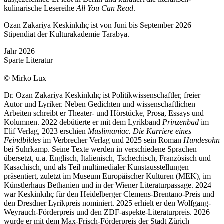
kulinarische Lesereihe
All You Can Read
.
Ozan Zakariya Keskinkılıç ist von Juni bis September 2026
Stipendiat der Kulturakademie Tarabya.
Jahr
2026
Sparte
Literatur
© Mirko Lux
Dr. Ozan Zakariya Keskinkılıç ist Politikwissenschaftler, freier
Autor und Lyriker. Neben Gedichten und wissenschaftlichen
Arbeiten schreibt er Theater- und Hörstücke, Prosa, Essays und
Kolumnen. 2022 debütierte er mit dem Lyrikband
Prinzenbad
im
Elif Verlag, 2023 erschien
Muslimaniac. Die Karriere eines
Feindbildes
im Verbrecher Verlag und 2025 sein Roman
Hundesohn
bei Suhrkamp. Seine Texte werden in verschiedene Sprachen
übersetzt, u.a. Englisch, Italienisch, Tschechisch, Französisch und
Kasachisch, und als Teil multimedialer Kunstausstellungen
präsentiert, zuletzt im Museum Europäischer Kulturen (MEK), im
Künstlerhaus Bethanien und in der Wiener Literaturpassage. 2024
war Keskinkılıç für den Heidelberger Clemens-Brentano-Preis und
den Dresdner Lyrikpreis nominiert. 2025 erhielt er den Wolfgang-
Weyrauch-Förderpreis und den ZDF-aspekte-Literaturpreis. 2026
wurde er mit dem Max-Frisch-Förderpreis der Stadt Zürich