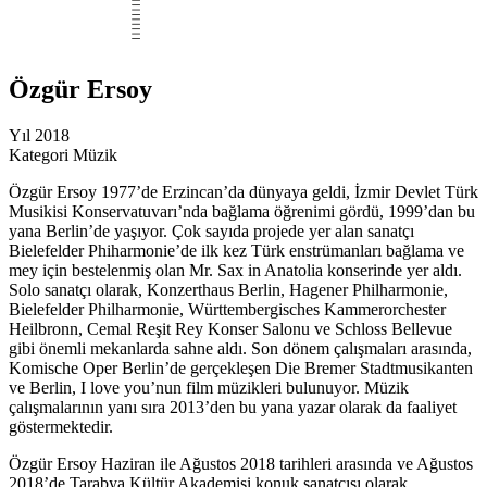
Özgür Ersoy
Yıl
2018
Kategori
Müzik
Özgür Ersoy 1977’de Erzincan’da dünyaya geldi, İzmir Devlet Türk
Musikisi Konservatuvarı’nda bağlama öğrenimi gördü, 1999’dan bu
yana Berlin’de yaşıyor. Çok sayıda projede yer alan sanatçı
Bielefelder Phiharmonie’de ilk kez Türk enstrümanları bağlama ve
mey için bestelenmiş olan Mr. Sax in Anatolia konserinde yer aldı.
Solo sanatçı olarak, Konzerthaus Berlin, Hagener Philharmonie,
Bielefelder Philharmonie, Württembergisches Kammerorchester
Heilbronn, Cemal Reşit Rey Konser Salonu ve Schloss Bellevue
gibi önemli mekanlarda sahne aldı. Son dönem çalışmaları arasında,
Komische Oper Berlin’de gerçekleşen Die Bremer Stadtmusikanten
ve Berlin, I love you’nun film müzikleri bulunuyor. Müzik
çalışmalarının yanı sıra 2013’den bu yana yazar olarak da faaliyet
göstermektedir.
Özgür Ersoy Haziran ile Ağustos 2018 tarihleri arasında ve Ağustos
2018’de Tarabya Kültür Akademisi konuk sanatçısı olarak