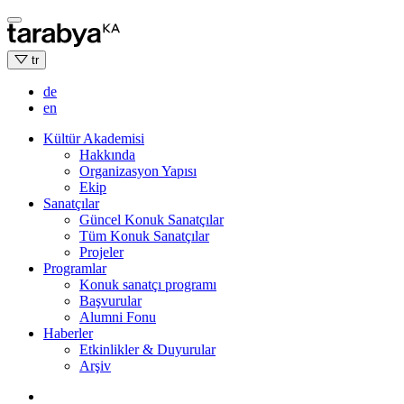
Skip
to
content
tr
de
en
Kültür Akademisi
Hakkında
Organizasyon Yapısı
Ekip
Sanatçılar
Güncel Konuk Sanatçılar
Tüm Konuk Sanatçılar
Projeler
Programlar
Konuk sanatçı programı
Başvurular
Alumni Fonu
Haberler
Etkinlikler & Duyurular
Arşiv