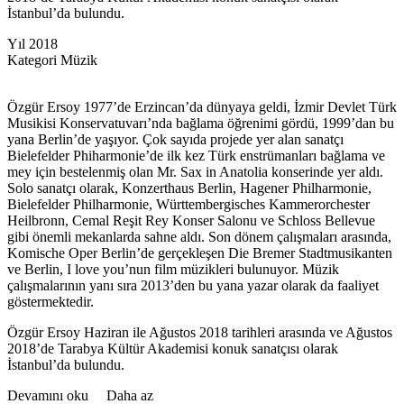
İstanbul’da bulundu.
Yıl
2018
Kategori
Müzik
Özgür Ersoy 1977’de Erzincan’da dünyaya geldi, İzmir Devlet Türk
Musikisi Konservatuvarı’nda bağlama öğrenimi gördü, 1999’dan bu
yana Berlin’de yaşıyor. Çok sayıda projede yer alan sanatçı
Bielefelder Phiharmonie’de ilk kez Türk enstrümanları bağlama ve
mey için bestelenmiş olan Mr. Sax in Anatolia konserinde yer aldı.
Solo sanatçı olarak, Konzerthaus Berlin, Hagener Philharmonie,
Bielefelder Philharmonie, Württembergisches Kammerorchester
Heilbronn, Cemal Reşit Rey Konser Salonu ve Schloss Bellevue
gibi önemli mekanlarda sahne aldı. Son dönem çalışmaları arasında,
Komische Oper Berlin’de gerçekleşen Die Bremer Stadtmusikanten
ve Berlin, I love you’nun film müzikleri bulunuyor. Müzik
çalışmalarının yanı sıra 2013’den bu yana yazar olarak da faaliyet
göstermektedir.
Özgür Ersoy Haziran ile Ağustos 2018 tarihleri arasında ve Ağustos
2018’de Tarabya Kültür Akademisi konuk sanatçısı olarak
İstanbul’da bulundu.
Devamını oku
Daha az