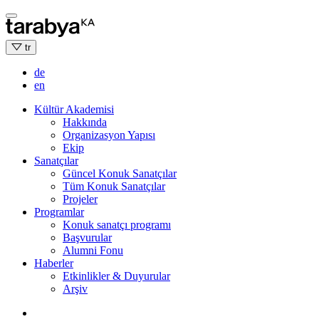
Skip
to
content
tr
de
en
Kültür Akademisi
Hakkında
Organizasyon Yapısı
Ekip
Sanatçılar
Güncel Konuk Sanatçılar
Tüm Konuk Sanatçılar
Projeler
Programlar
Konuk sanatçı programı
Başvurular
Alumni Fonu
Haberler
Etkinlikler & Duyurular
Arşiv