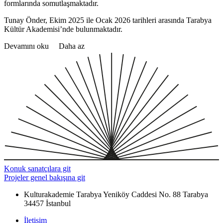
formlarında somutlaşmaktadır.
Tunay Önder, Ekim 2025 ile Ocak 2026 tarihleri arasında Tarabya
Kültür Akademisi’nde bulunmaktadır.
Devamını oku
Daha az
Konuk sanatçılara git
Projeler genel bakışına git
Kulturakademie Tarabya
Yeniköy Caddesi No. 88
Tarabya
34457 İstanbul
İletişim