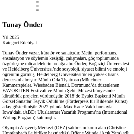
Tunay Önder
Yıl
2025
Kategori
Edebiyat
Tunay Önder yazar, küratör ve sanatçıdır. Metin, performans,
enstalasyon ve söylemin kesiştiği çalışmaları, göç toplumunda
özgürleşme mücadelelerini odağa alır. Önder, Boğaziçi Üniversitesi
ve Heidelberg Üniversitesi’nde sosyoloji, siyaset bilimi ve etnoloji
öğrenimi görmüş, Heidelberg Üniversitesi’nden yüksek lisans
derecesini almıştır. Münih Oda Tiyatrosu (Münchner
Kammerspiele), Wiesbaden Bienali, Dortmund’da düzenlenen
FAVORITEN Festivali ve Münih Şehir Müzesi bünyesinde
küratörlük projeleri yürütmüştür. 2018’de Eyalet Başkenti Münih
Görsel Sanatlar Teşvik Ödülü’ne (Förderpreis für Bildende Kunst)
aday gösterilmiştir. 2022 yılında Max Kade Vakfı bursuyla
Iowa’daki (ABD) Uluslararası Yazarlık Programı’na (International
Writing Program) katılmıştır.
Olympia Alışveriş Merkezi (OEZ) saldırısını konu alan (Christine
Umpfenbach ile birlikte hazırladığı) Offene Wunde (Açık Yara) adlı