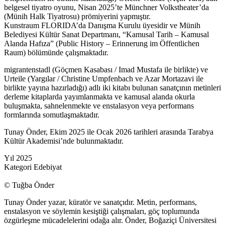
belgesel tiyatro oyunu, Nisan 2025’te Münchner Volkstheater’da
(Münih Halk Tiyatrosu) prömiyerini yapmıştır.
Kunstraum FLORIDA’da Danışma Kurulu üyesidir ve Münih
Belediyesi Kültür Sanat Departmanı, “Kamusal Tarih – Kamusal
Alanda Hafıza” (Public History – Erinnerung im Öffentlichen
Raum) bölümünde çalışmaktadır.
migrantenstadl (Göçmen Kasabası / Imad Mustafa ile birlikte) ve
Urteile (Yargılar / Christine Umpfenbach ve Azar Mortazavi ile
birlikte yayına hazırladığı) adlı iki kitabı bulunan sanatçının metinleri
derleme kitaplarda yayımlanmakta ve kamusal alanda okurla
buluşmakta, sahnelenmekte ve enstalasyon veya performans
formlarında somutlaşmaktadır.
Tunay Önder, Ekim 2025 ile Ocak 2026 tarihleri arasında Tarabya
Kültür Akademisi’nde bulunmaktadır.
Yıl
2025
Kategori
Edebiyat
© Tuğba Önder
Tunay Önder yazar, küratör ve sanatçıdır. Metin, performans,
enstalasyon ve söylemin kesiştiği çalışmaları, göç toplumunda
özgürleşme mücadelelerini odağa alır. Önder, Boğaziçi Üniversitesi