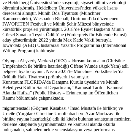
ve Heidelberg Üniversitesi’nde sosyoloji, siyaset bilimi ve etnoloji
öğrenimi görmüş, Heidelberg Üniversitesi’nden yüksek lisans
derecesini almıştır. Münih Oda Tiyatrosu (Münchner
Kammerspiele), Wiesbaden Bienali, Dortmund’da düzenlenen
FAVORITEN Festivali ve Münih Şehir Müzesi bünyesinde
küratörlük projeleri yürütmüştür. 2018’de Eyalet Başkenti Münih
Görsel Sanatlar Teşvik Ödülü’ne (Förderpreis für Bildende Kunst)
aday gösterilmiştir. 2022 yılında Max Kade Vakfı bursuyla
Iowa’daki (ABD) Uluslararası Yazarlık Programı’na (International
Writing Program) katılmıştır.
Olympia Alışveriş Merkezi (OEZ) saldırısını konu alan (Christine
Umpfenbach ile birlikte hazırladığı) Offene Wunde (Açık Yara) adlı
belgesel tiyatro oyunu, Nisan 2025’te Münchner Volkstheater’da
(Münih Halk Tiyatrosu) prömiyerini yapmıştır.
Kunstraum FLORIDA’da Danışma Kurulu üyesidir ve Münih
Belediyesi Kültür Sanat Departmanı, “Kamusal Tarih – Kamusal
Alanda Hafıza” (Public History – Erinnerung im Öffentlichen
Raum) bölümünde çalışmaktadır.
migrantenstadl (Göçmen Kasabası / Imad Mustafa ile birlikte) ve
Urteile (Yargılar / Christine Umpfenbach ve Azar Mortazavi ile
birlikte yayına hazırladığı) adlı iki kitabı bulunan sanatçının metinleri
derleme kitaplarda yayımlanmakta ve kamusal alanda okurla
buluşmakta, sahnelenmekte ve enstalasyon veya performans