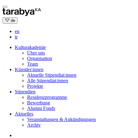
Skip
to
content
de
en
tr
Kulturakademie
Über uns
Organisation
Team
Künstler:innen
Aktuelle Stipendiat:innen
Alle Stipendiat:innen
Projekte
Stipendien
Residenzprogramme
Bewerbung
Alumni Fonds
Aktuelles
Veranstaltungen & Ankündigungen
Archiv