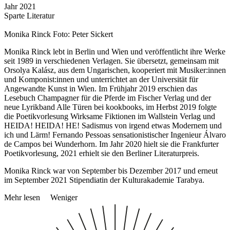
Jahr
2021
Sparte
Literatur
Monika Rinck Foto: Peter Sickert
Monika Rinck lebt in Berlin und Wien und veröffentlicht ihre Werke
seit 1989 in verschiedenen Verlagen. Sie übersetzt, gemeinsam mit
Orsolya Kalász, aus dem Ungarischen, kooperiert mit Musiker:innen
und Komponist:innen und unterrichtet an der Universität für
Angewandte Kunst in Wien. Im Frühjahr 2019 erschien das
Lesebuch Champagner für die Pferde im Fischer Verlag und der
neue Lyrikband Alle Türen bei kookbooks, im Herbst 2019 folgte
die Poetikvorlesung Wirksame Fiktionen im Wallstein Verlag und
HEIDA! HEIDA! HE! Sadismus von irgend etwas Modernem und
ich und Lärm! Fernando Pessoas sensationistischer Ingenieur Álvaro
de Campos bei Wunderhorn. Im Jahr 2020 hielt sie die Frankfurter
Poetikvorlesung, 2021 erhielt sie den Berliner Literaturpreis.
Monika Rinck war von September bis Dezember 2017 und erneut
im September 2021 Stipendiatin der Kulturakademie Tarabya.
Mehr lesen
Weniger