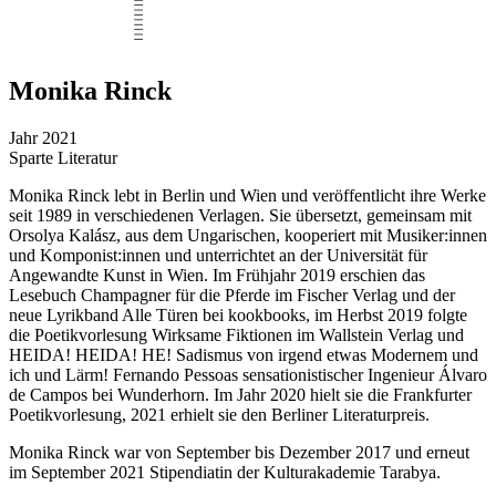
Monika Rinck
Jahr
2021
Sparte
Literatur
Monika Rinck lebt in Berlin und Wien und veröffentlicht ihre Werke
seit 1989 in verschiedenen Verlagen. Sie übersetzt, gemeinsam mit
Orsolya Kalász, aus dem Ungarischen, kooperiert mit Musiker:innen
und Komponist:innen und unterrichtet an der Universität für
Angewandte Kunst in Wien. Im Frühjahr 2019 erschien das
Lesebuch Champagner für die Pferde im Fischer Verlag und der
neue Lyrikband Alle Türen bei kookbooks, im Herbst 2019 folgte
die Poetikvorlesung Wirksame Fiktionen im Wallstein Verlag und
HEIDA! HEIDA! HE! Sadismus von irgend etwas Modernem und
ich und Lärm! Fernando Pessoas sensationistischer Ingenieur Álvaro
de Campos bei Wunderhorn. Im Jahr 2020 hielt sie die Frankfurter
Poetikvorlesung, 2021 erhielt sie den Berliner Literaturpreis.
Monika Rinck war von September bis Dezember 2017 und erneut
im September 2021 Stipendiatin der Kulturakademie Tarabya.