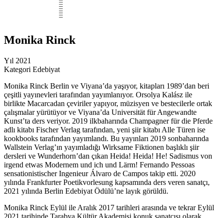
Monika Rinck
Yıl
2021
Kategori
Edebiyat
Monika Rinck Berlin ve Viyana’da yaşıyor, kitapları 1989’dan beri
çeşitli yayınevleri tarafından yayımlanıyor. Orsolya Kalász ile
birlikte Macarcadan çeviriler yapıyor, müzisyen ve bestecilerle ortak
çalışmalar yürütüyor ve Viyana’da Universität für Angewandte
Kunst’ta ders veriyor. 2019 ilkbaharında Champagner für die Pferde
adlı kitabı Fischer Verlag tarafından, yeni şiir kitabı Alle Türen ise
kookbooks tarafından yayımlandı. Bu yayınları 2019 sonbaharında
Wallstein Verlag’ın yayımladığı Wirksame Fiktionen başlıklı şiir
dersleri ve Wunderhorn’dan çıkan Heida! Heida! He! Sadismus von
irgend etwas Modernem und ich und Lärm! Fernando Pessoas
sensationistischer Ingenieur Álvaro de Campos takip etti. 2020
yılında Frankfurter Poetikvorlesung kapsamında ders veren sanatçı,
2021 yılında Berlin Edebiyat Ödülü’ne layık görüldü.
Monika Rinck Eylül ile Aralık 2017 tarihleri arasında ve tekrar Eylül
2021 tarihinde Tarabya Kültür Akademisi konuk sanatçısı olarak