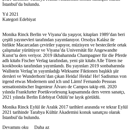
İstanbul’da bulundu.
Yıl
2021
Kategori
Edebiyat
Monika Rinck Berlin ve Viyana’da yaşıyor, kitapları 1989’dan beri
çeşitli yayınevleri tarafından yayımlanıyor. Orsolya Kalász ile
birlikte Macarcadan çeviriler yapıyor, müzisyen ve bestecilerle ortak
çalışmalar yürütüyor ve Viyana’da Universität für Angewandte
Kunst’ta ders veriyor. 2019 ilkbaharında Champagner für die Pferde
adlı kitabı Fischer Verlag tarafından, yeni şiir kitabı Alle Türen ise
kookbooks tarafından yayımlandı. Bu yayınları 2019 sonbaharında
Wallstein Verlag’ın yayımladığı Wirksame Fiktionen başlıklı şiir
dersleri ve Wunderhorn’dan çıkan Heida! Heida! He! Sadismus von
irgend etwas Modernem und ich und Lärm! Fernando Pessoas
sensationistischer Ingenieur Álvaro de Campos takip etti. 2020
yılında Frankfurter Poetikvorlesung kapsamında ders veren sanatçı,
2021 yılında Berlin Edebiyat Ödülü’ne layık görüldü.
Monika Rinck Eylül ile Aralık 2017 tarihleri arasında ve tekrar Eylül
2021 tarihinde Tarabya Kültür Akademisi konuk sanatçısı olarak
İstanbul’da bulundu.
Devamını oku
Daha az