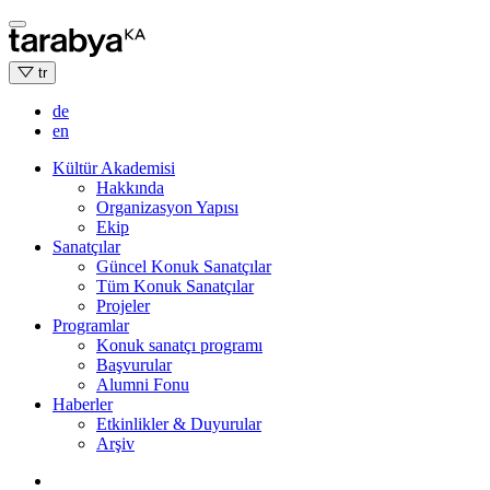
Skip
to
content
tr
de
en
Kültür Akademisi
Hakkında
Organizasyon Yapısı
Ekip
Sanatçılar
Güncel Konuk Sanatçılar
Tüm Konuk Sanatçılar
Projeler
Programlar
Konuk sanatçı programı
Başvurular
Alumni Fonu
Haberler
Etkinlikler & Duyurular
Arşiv