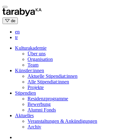
Skip
to
content
de
en
tr
Kulturakademie
Über uns
Organisation
Team
Künstler:innen
Aktuelle Stipendiat:innen
Alle Stipendiat:innen
Projekte
Stipendien
Residenzprogramme
Bewerbung
Alumni Fonds
Aktuelles
Veranstaltungen & Ankündigungen
Archiv