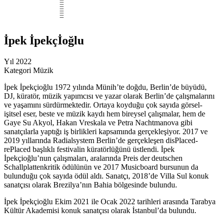
İpek İpekçİoğlu
Yıl
2022
Kategori
Müzik
İpek İpekçioğlu 1972 yılında Münih’te doğdu, Berlin’de büyüdü,
DJ, küratör, müzik yapımcısı ve yazar olarak Berlin’de çalışmalarını
ve yaşamını sürdürmektedir. Ortaya koyduğu çok sayıda görsel-
işitsel eser, beste ve müzik kaydı hem bireysel çalışmalar, hem de
Gaye Su Akyol, Hakan Vreskala ve Petra Nachtmanova gibi
sanatçılarla yaptığı iş birlikleri kapsamında gerçekleşiyor. 2017 ve
2019 yıllarında Radialsystem Berlin’de gerçekleşen disPlaced-
rePlaced başlıklı festivalin küratörlüğünü üstlendi. İpek
İpekçioğlu’nun çalışmaları, aralarında Preis der deutschen
Schallplattenkritik ödülünün ve 2017 Musicboard bursunun da
bulunduğu çok sayıda ödül aldı. Sanatçı, 2018’de Villa Sul konuk
sanatçısı olarak Brezilya’nın Bahia bölgesinde bulundu.
İpek İpekçioğlu Ekim 2021 ile Ocak 2022 tarihleri arasında Tarabya
Kültür Akademisi konuk sanatçısı olarak İstanbul’da bulundu.