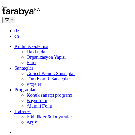
Skip
to
content
tr
de
en
Kültür Akademisi
Hakkında
Organizasyon Yapısı
Ekip
Sanatçılar
Güncel Konuk Sanatçılar
Tüm Konuk Sanatçılar
Projeler
Programlar
Konuk sanatçı programı
Başvurular
Alumni Fonu
Haberler
Etkinlikler & Duyurular
Arşiv