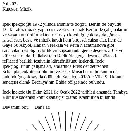
Yıl
2022
Kategori
Müzik
İpek İpekçioğlu 1972 yılında Münih’te doğdu, Berlin’de büyüdü,
DJ, küratör, müzik yapımcısı ve yazar olarak Berlin’de çalışmalarını
ve yaşamını sürdürmektedir. Ortaya koyduğu çok sayıda görsel-
işitsel eser, beste ve müzik kaydı hem bireysel çalışmalar, hem de
Gaye Su Akyol, Hakan Vreskala ve Petra Nachtmanova gibi
sanatçılarla yaptığı iş birlikleri kapsamında gerçekleşiyor. 2017 ve
2019 yıllarında Radialsystem Berlin’de gerçekleşen disPlaced-
rePlaced başlıklı festivalin küratörlüğünü üstlendi. İpek
İpekçioğlu’nun çalışmaları, aralarında Preis der deutschen
Schallplattenkritik ödülünün ve 2017 Musicboard bursunun da
bulunduğu çok sayıda ödül aldı. Sanatçı, 2018’de Villa Sul konuk
sanatçısı olarak Brezilya’nın Bahia bölgesinde bulundu.
İpek İpekçioğlu Ekim 2021 ile Ocak 2022 tarihleri arasında Tarabya
Kültür Akademisi konuk sanatçısı olarak İstanbul’da bulundu.
Devamını oku
Daha az